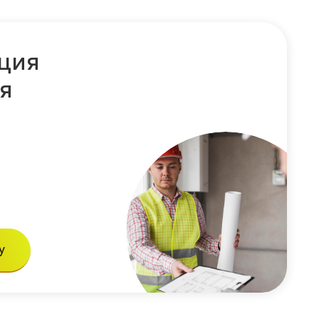
ция
я
.
у