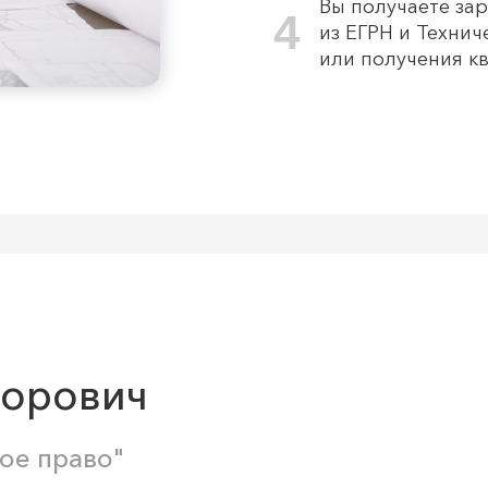
Вы получаете за
4
из ЕГРН и Техни
или получения к
торович
ое право"